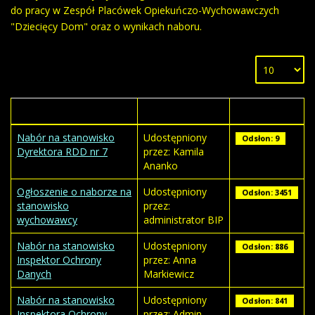
do pracy w Zespół Placówek Opiekuńczo-Wychowawczych
"Dziecięcy Dom" oraz o wynikach naboru.
Tytuł
Autor
Odsłony
Nabór na stanowisko
Udostępniony
Odsłon: 9
Dyrektora RDD nr 7
przez: Kamila
Ananko
Ogłoszenie o naborze na
Udostępniony
Odsłon: 3451
stanowisko
przez:
wychowawcy
administrator BIP
Nabór na stanowisko
Udostępniony
Odsłon: 886
Inspektor Ochrony
przez: Anna
Danych
Markiewicz
Nabór na stanowisko
Udostępniony
Odsłon: 841
Inspektora Ochrony
przez: Admin