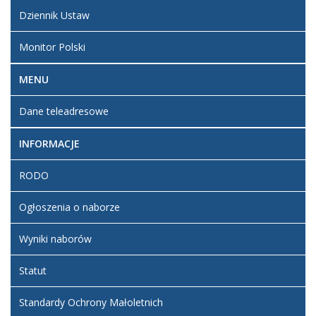
Dziennik Ustaw
Liczba artykułów:2
Pomoc BIP
Monitor Polski
Liczba artykułów:3
Informacje prawne
MENU
Liczba artykułów:1
Redakcja BIP
Dane teleadresowe
INFORMACJE
RODO
Ogłoszenia o naborze
Wyniki naborów
Statut
Standardy Ochrony Małoletnich