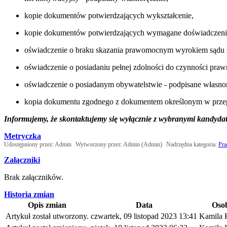
kopie dokumentów potwierdzających wykształcenie,
kopie dokumentów potwierdzających wymagane doświadczenie z
oświadczenie o braku skazania prawomocnym wyrokiem sądu za
oświadczenie o posiadaniu pełnej zdolności do czynności praw
oświadczenie o posiadanym obywatelstwie - podpisane własnor
kopia dokumentu zgodnego z dokumentem określonym w przepis
Informujemy, że skontaktujemy się wyłącznie z wybranymi kandyda
Metryczka
Udostępniony przez:
Admin
Wytworzony przez:
Admin
(Admin)
Nadrzędna kategoria:
Pra
Załączniki
Brak załączników.
Historia zmian
Opis zmian
Data
Oso
Artykuł został utworzony.
czwartek, 09 listopad 2023 13:41
Kamila 