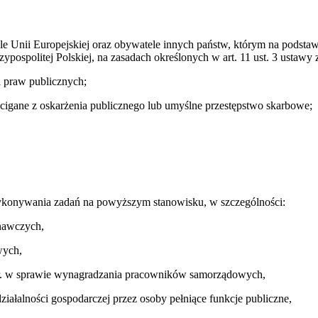
ele Unii Europejskiej oraz obywatele innych państw, którym na pod
zypospolitej Polskiej, na zasadach określonych w art. 11 ust. 3 ustaw
i praw publicznych;
igane z oskarżenia publicznego lub umyślne przestępstwo skarbowe;
konywania zadań na powyższym stanowisku, w szczególności:
nawczych,
wych,
 r. w sprawie wynagradzania pracowników samorządowych,
ziałalności gospodarczej przez osoby pełniące funkcje publiczne,