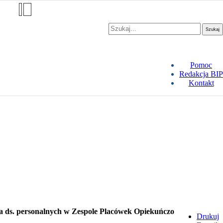
dok
Rozmiar czcionki
A-
A
A+
Szukaj...
Szukaj
Pomoc
Redakcja BIP
Kontakt
a ds. personalnych w Zespole Placówek Opiekuńczo
Drukuj