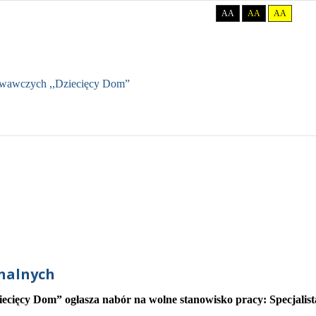
Tryb domyślny
Tryb nocny
Kontrast
AA
AA
AA
Wi
howawczych ,,Dziecięcy Dom”
onalnych
ięcy Dom” ogłasza nabór na wolne stanowisko pracy: Specjalist