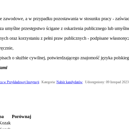
awodowe, a w przypadku pozostawania w stosunku pracy - zaświadcze
 umyślne przestępstwo ścigane z oskarżenia publicznego lub umyślne
nych oraz korzystaniu z pełni praw publicznych - podpisane własnoręc
ęcznie,
ach o służbie cywilnej, potwierdzającego znajomość języka polskieg
tami
ca w Przykładowej Instytucji
Kategoria:
Nabór kandydatów
Udostępniony: 09 listopad 2023
ba
Porównaj
Kozak