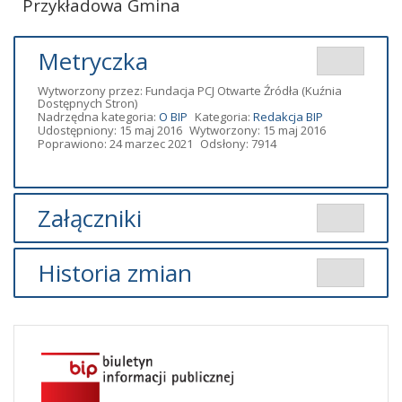
Przykładowa Gmina
Metryczka
Wytworzony przez:
Fundacja PCJ Otwarte Źródła
(Kuźnia
Dostępnych Stron)
Nadrzędna kategoria:
O BIP
Kategoria:
Redakcja BIP
Udostępniony: 15 maj 2016
Wytworzony: 15 maj 2016
Poprawiono: 24 marzec 2021
Odsłony: 7914
Załączniki
Brak załączników.
Historia zmian
Opis zmian
Data
Osoba
Porównaj
Artykuł
środa,
został
24 marzec
admin2
zmieniony.
2021
13:32