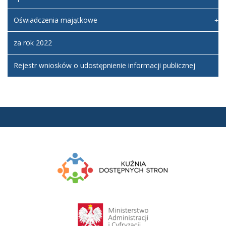
Oświadczenia majątkowe
za rok 2022
Rejestr wniosków o udostępnienie informacji publicznej