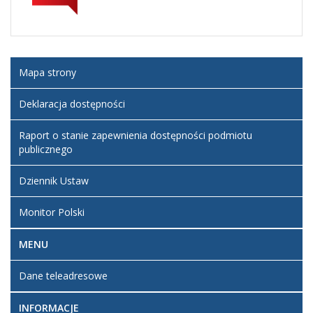
Artykuł
środa,
został
24 marzec
admin2
zmieniony.
2021
14:21
Mapa strony
Deklaracja dostępności
Raport o stanie zapewnienia dostępności podmiotu
publicznego
Dziennik Ustaw
Monitor Polski
MENU
Dane teleadresowe
INFORMACJE