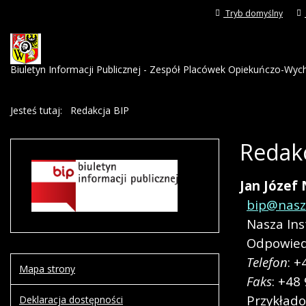
Tryb domyślny
Biuletyn Informacji Publicznej - Zespół Placówek Opiekuńczo-Wy
Jesteś tutaj:
Redakcja BIP
Redakc
Jan
Józef
bip@nasza
Nasza Ins
Odpowied
Telefon
: +
Mapa strony
Faks
: +48
Przykład
Deklaracja dostępności