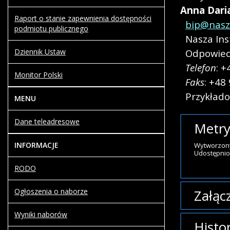
Anna
Dari
Raport o stanie zapewnienia dostępności
bip@nasza
podmiotu publicznego
Nasza Ins
Odpowied
Dziennik Ustaw
Telefon
: +
Monitor Polski
Faks
: +48
Przykład
MENU
Dane teleadresowe
Metry
INFORMACJE
Wytworzon
Udostępnio
RODO
Załącz
Ogłoszenia o naborze
Wyniki naborów
Brak załąc
Histo