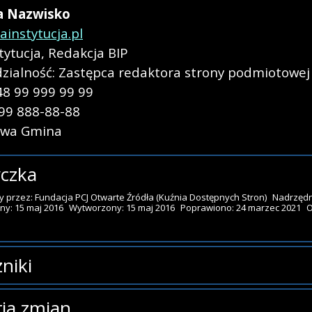
a
Nazwisko
instytucja.pl
tytucja
,
Redakcja BIP
zialność:
Zastępca redaktora strony podmiotowej
48 99 999 99 99
 99 888-88-88
owa Gmina
czka
y przez:
Fundacja PCJ Otwarte Źródła
(Kuźnia Dostępnych Stron)
Nadrzędn
ny: 15 maj 2016
Wytworzony: 15 maj 2016
Poprawiono: 24 marzec 2021
O
niki
zników.
ria zmian