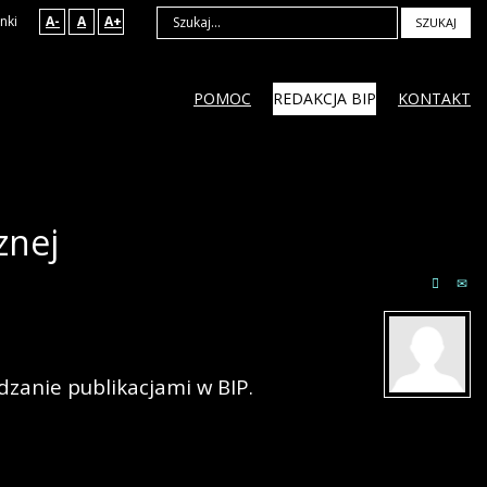
nki
A-
A
A+
SZUKAJ
POMOC
REDAKCJA BIP
KONTAKT
znej
dzanie publikacjami w BIP.