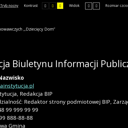
Tryb nocny
Kontrast
Widok
Rozmiar czcio
chowawczych ,,Dziecięcy Dom”
ja Biuletynu Informacji Public
Nazwisko
instytucja.pl
tytucja
,
Redakcja BIP
zialność:
Redaktor strony podmiotowej BIP
,
Zarzą
48 99 999 99 99
 99 888-88-88
owa Gmina