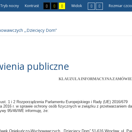
Tryb nocny
Kontrast
Widok
Rozmiar czcio
chowawczych ,,Dziecięcy Dom”
ienia publiczne
KLAUZULA INFORMACYJNA ZAMÓWIE
 ust. 1 i 2 Rozporządzenia Parlamentu Europejskiego i Rady (UE) 2016/679
nia 2016 r. w sprawie ochrony osób fizycznych w związku z przetwarzaniem 
tywy 95/46/WE informuję, że:
cówek Opiekuńczo-Wychowawczych ,,Dziecięcy Dom” 51-616 Wrocław,
ul. Pa