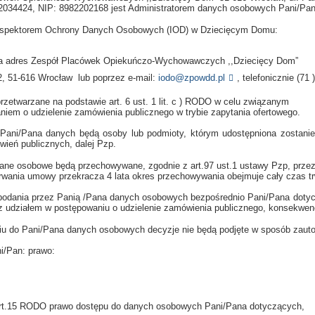
34424, NIP: 8982202168 jest Administratorem danych osobowych Pani/Pan
Inspektorem Ochrony Danych Osobowych (IOD) w Dziecięcym Domu:
 na adres Zespół Placówek Opiekuńczo-Wychowawczych ,,Dziecięcy Dom”
2, 51-616 Wrocław lub poprzez e-mail:
iodo@zpowdd.pl
, telefonicznie (71
rzetwarzane na podstawie art. 6 ust. 1 lit. c ) RODO w celu związanym
niem o udzielenie zamówienia publicznego w trybie zapytania ofertowego.
Pani/Pana danych będą osoby lub podmioty, którym udostępniona zostanie 
ień publicznych, dalej Pzp.
ane osobowe będą przechowywane, zgodnie z art.97 ust.1 ustawy Pzp, przez 
 trwania umowy przekracza 4 lata okres przechowywania obejmuje cały czas 
odania przez Panią /Pana danych osobowych bezpośrednio Pani/Pana doty
 udziałem w postępowaniu o udzielenie zamówienia publicznego, konsekwenc
iu do Pani/Pana danych osobowych decyzje nie będą podjęte w sposób zau
i/Pan: prawo:
art.15 RODO prawo dostępu do danych osobowych Pani/Pana dotyczących,