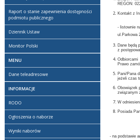
REGON: 0220
Raport o stanie zapewnienia dostępności
Kontakt z 
podmiotu publicznego
- listownie
Dziennik Ustaw
ul.Parkowa 
Dane będą p
Monitor Polski
z postępowa
Odbiorcami 
MENU
Prawo zamów
Pani/Pana d
Dane teleadresowe
jeżeli czas
Obowiązek p
INFORMACJE
związanym z
W odniesien
RODO
Posiada Pan
Ogłoszenia o naborze
Wyniki naborów
- na podstawie 