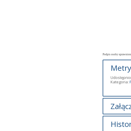
Podpis osoby uprawnion
Metry
Udostępnio
Kategoria:
Załącz
Brak załąc
Histo