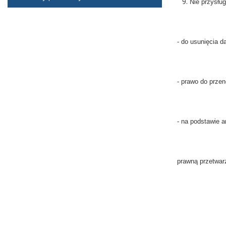
Nie przysłu
- do usunięcia d
- prawo do prze
- na podstawie 
prawną przetwarz