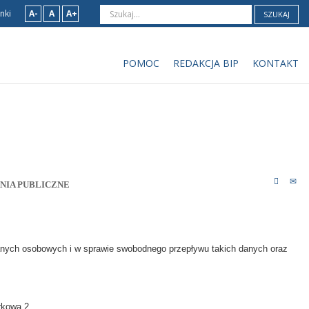
nki
A-
A
A+
SZUKAJ
POMOC
REDAKCJA BIP
KONTAKT
NIA PUBLICZNE
danych osobowych i w sprawie swobodnego przepływu takich danych oraz
rkowa 2