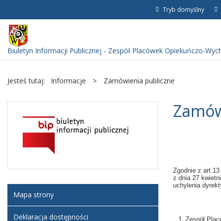
Tryb domyślny
Biuletyn Informacji Publicznej - Zespół Placówek Opiekuńczo-Wy
Jesteś tutaj:
Informacje
>
Zamówienia publiczne
Zamów
Zgodnie z art.13
z dnia 27 kwiet
uchylenia dyrek
Mapa strony
Deklaracja dostępności
Zespół Pla