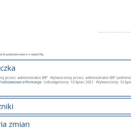
……………………
ej do podpisania umowy w ramach Pzp.
czka
ny przez:
administrator BIP
Wytworzony przez:
administrator BIP
(adminis
Podstawowe informacje
Udostępniony: 13 lipiec 2021
Wytworzony: 13 lipi
niki
zników.
ria zmian