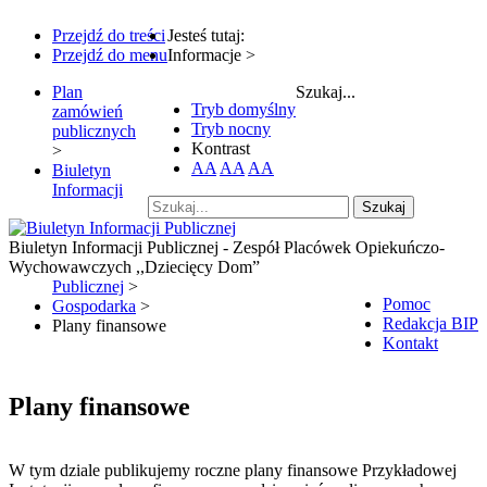
Przejdź do treści
Jesteś tutaj:
Przejdź do menu
Informacje
>
Plan
Szukaj...
Tryb domyślny
zamówień
Tryb nocny
publicznych
Kontrast
>
AA
AA
AA
Biuletyn
Informacji
Szukaj
Biuletyn Informacji Publicznej - Zespół Placówek Opiekuńczo-
Wychowawczych ,,Dziecięcy Dom”
Publicznej
>
Pomoc
Gospodarka
>
Redakcja BIP
Plany finansowe
Kontakt
Plany finansowe
W tym dziale publikujemy roczne plany finansowe Przykładowej