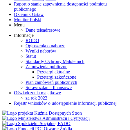
Raport o stanie zapewnienia dostępności podmiotu
publicznego
Dziennik Ustaw
Monitor Polski
Menu
Dane teleadresowe
Informacje
RODO
Ogłoszenia o naborze
Wyniki naborów
Statut
Standardy Ochrony Małoletnich
Zamówienia publiczne
Przetargi aktualne
Przetargi zakończone
Plan zamówień publicznych
Sprawozdania finansowe
Oświadczenia majątkowe
za rok 2022
Rejestr wniosków o udostępnienie informacji publicznej