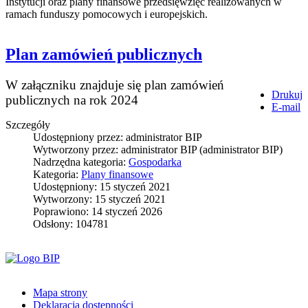
Instytucji oraz plany finansowe przedsięwzięć realizowanych w
ramach funduszy pomocowych i europejskich.
Plan zamówień publicznych
W załączniku znajduje się plan zamówień
Drukuj
publicznych na rok 2024
E-mail
Szczegóły
Udostępniony przez:
administrator BIP
Wytworzony przez:
administrator BIP
(administrator BIP)
Nadrzędna kategoria:
Gospodarka
Kategoria:
Plany finansowe
Udostępniony: 15 styczeń 2021
Wytworzony: 15 styczeń 2021
Poprawiono: 14 styczeń 2026
Odsłony: 104781
Mapa strony
Deklaracja dostępności