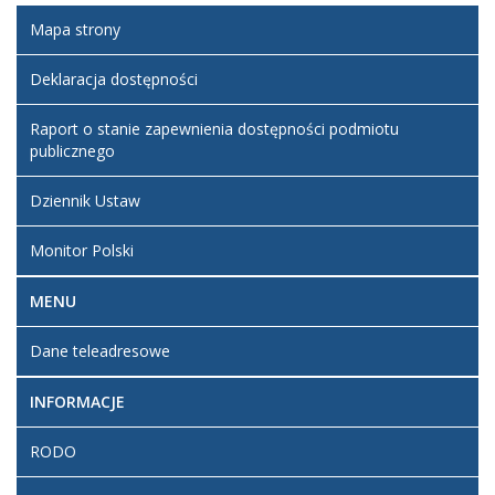
Osuch
31.12.2022
Mapa strony
Artykuł
Deklaracja dostępności
został
wtorek,
admin2
zmieniony.
16 maj
Raport o stanie zapewnienia dostępności podmiotu
2023
publicznego
09:58
Dziennik Ustaw
Monitor Polski
MENU
Dane teleadresowe
INFORMACJE
RODO