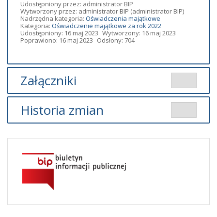
Udostępniony przez:
administrator BIP
Wytworzony przez:
administrator BIP
(administrator BIP)
Nadrzędna kategoria:
Oświadczenia majątkowe
Kategoria:
Oświadczenie majątkowe za rok 2022
Udostępniony: 16 maj 2023
Wytworzony: 16 maj 2023
Poprawiono: 16 maj 2023
Odsłony: 704
Załączniki
Dodany
Historia zmian
Tytuł
Typ
Rozmiar
przez
Barbara Osuch
pdf
1.41 MB
admin2
Opis zmian
Data
Osoba
Porównaj
31.12.2022
Artykuł
został
wtorek,
admin2
utworzony.
16 maj
2023
Dodane
09:58
załączniki
Barbara