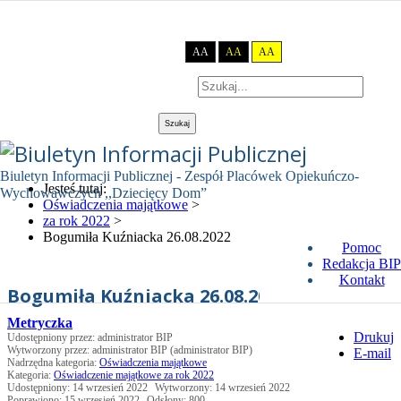
Tryb domyślny
Tryb nocny
Kontrast
AA
AA
AA
Szukaj...
Szukaj
Biuletyn Informacji Publicznej - Zespół Placówek Opiekuńczo-
Jesteś tutaj:
Wychowawczych ,,Dziecięcy Dom”
Oświadczenia majątkowe
>
za rok 2022
>
Bogumiła Kuźniacka 26.08.2022
Pomoc
Redakcja BIP
Kontakt
Bogumiła Kuźniacka 26.08.2022
Metryczka
Drukuj
Udostępniony przez:
administrator BIP
Wytworzony przez:
administrator BIP
(administrator BIP)
E-mail
Nadrzędna kategoria:
Oświadczenia majątkowe
Kategoria:
Oświadczenie majątkowe za rok 2022
Udostępniony: 14 wrzesień 2022
Wytworzony: 14 wrzesień 2022
Poprawiono: 15 wrzesień 2022
Odsłony: 800