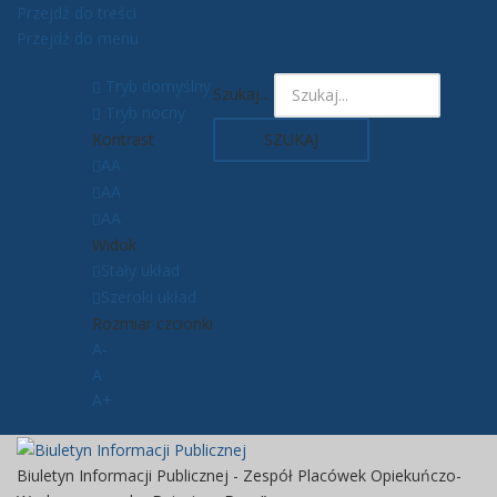
Przejdź do treści
Przejdź do menu
Tryb domyślny
Szukaj...
Tryb nocny
Kontrast
SZUKAJ
AA
AA
AA
Widok
Stały układ
Szeroki układ
Rozmiar czcionki
A-
A
A+
Biuletyn Informacji Publicznej - Zespół Placówek Opiekuńczo-