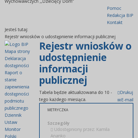
Wychowawczych ,,Dziecięcy Dom”
Pomoc
Redakcja BIP
Kontakt
Jesteś tutaj:
Rejestr wniosków o udostępnienie informacji publicznej
Rejestr wniosków o
Mapa strony
udostępnienie
Deklaracja
informacji
dostępności
Raport o
publicznej
stanie
zapewnienia
Tabela będzie aktualizowana do 10 -
Drukuj
dostępności
tego każdego miesiąca.
E-mail
podmiotu
publicznego
METRYCZKA
Dziennik
Ustaw
Szczegóły
Monitor
Udostępniony przez:
Kamila
Ananko
Polski