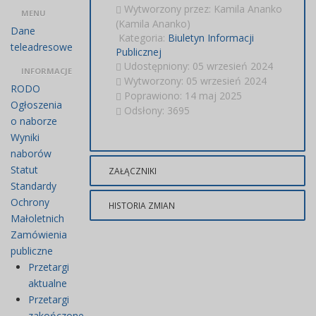
Wytworzony przez:
Kamila Ananko
MENU
(Kamila Ananko)
Dane
Kategoria:
Biuletyn Informacji
teleadresowe
Publicznej
Udostępniony: 05 wrzesień 2024
INFORMACJE
Wytworzony: 05 wrzesień 2024
RODO
Poprawiono: 14 maj 2025
Ogłoszenia
Odsłony: 3695
o naborze
Wyniki
naborów
Statut
ZAŁĄCZNIKI
Standardy
Ochrony
Tytuł
Typ
Rozmiar
Dodany pr
HISTORIA ZMIAN
Małoletnich
Zamówienia
Rejestr
pdf
42.17
KamilaAn
Opis zmian
Data
Osoba
publiczne
wniosków o
KB
Przetargi
udostępnienie
Artykuł został
aktualne
informacji
utworzony.
czwartek,
KamilaAnank
Przetargi
Dodane
publicznej
05
załączniki
zakończone