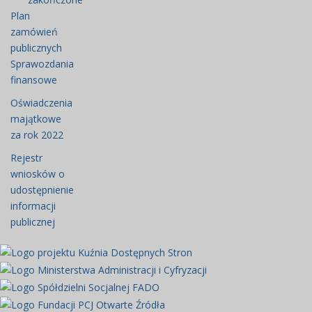
wrzesień
Plan
Rejestr
2024
zamówień
wniosków o
07:21
publicznych
udostępnienie
Sprawozdania
informacji
finansowe
publicznej
Oświadczenia
Artykuł został
majątkowe
zmieniony.
czwartek,
KamilaAnank
za rok 2022
05
wrzesień
Rejestr
2024
wniosków o
07:22
udostępnienie
informacji
publicznej