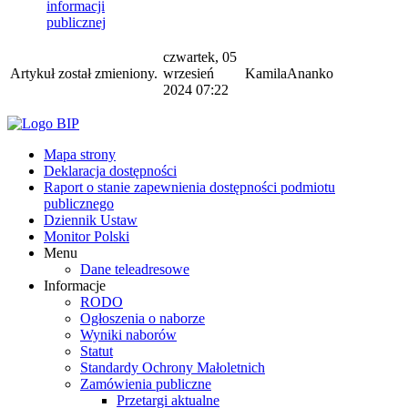
informacji
publicznej
czwartek, 05
Artykuł został zmieniony.
wrzesień
KamilaAnanko
2024 07:22
Mapa strony
Deklaracja dostępności
Raport o stanie zapewnienia dostępności podmiotu
publicznego
Dziennik Ustaw
Monitor Polski
Menu
Dane teleadresowe
Informacje
RODO
Ogłoszenia o naborze
Wyniki naborów
Statut
Standardy Ochrony Małoletnich
Zamówienia publiczne
Przetargi aktualne