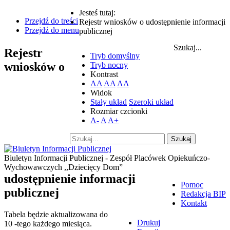
Jesteś tutaj:
Przejdź do treści
Rejestr wniosków o udostępnienie informacji
Przejdź do menu
publicznej
Szukaj...
Rejestr
Tryb domyślny
wniosków o
Tryb nocny
Kontrast
AA
AA
AA
Widok
Stały układ
Szeroki układ
Rozmiar czcionki
A-
A
A+
Szukaj
Biuletyn Informacji Publicznej - Zespół Placówek Opiekuńczo-
Wychowawczych ,,Dziecięcy Dom”
udostępnienie informacji
Pomoc
publicznej
Redakcja BIP
Kontakt
Tabela będzie aktualizowana do
Drukuj
10 -tego każdego miesiąca.