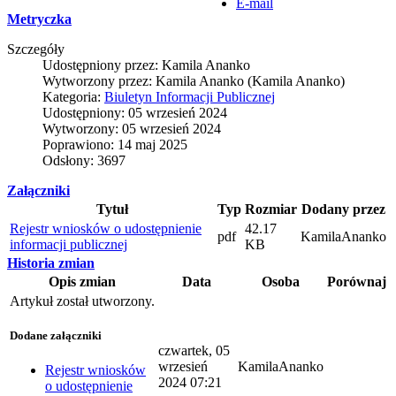
E-mail
Metryczka
Szczegóły
Udostępniony przez:
Kamila Ananko
Wytworzony przez:
Kamila Ananko
(Kamila Ananko)
Kategoria:
Biuletyn Informacji Publicznej
Udostępniony: 05 wrzesień 2024
Wytworzony: 05 wrzesień 2024
Poprawiono: 14 maj 2025
Odsłony: 3697
Załączniki
Tytuł
Typ
Rozmiar
Dodany przez
Rejestr wniosków o udostępnienie
42.17
pdf
KamilaAnanko
informacji publicznej
KB
Historia zmian
Opis zmian
Data
Osoba
Porównaj
Artykuł został utworzony.
Dodane załączniki
czwartek, 05
wrzesień
KamilaAnanko
Rejestr wniosków
2024 07:21
o udostępnienie