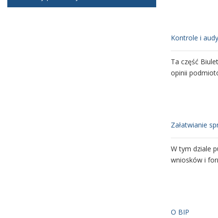
Oświadczenie 
Plany finanso
Kontrole i aud
W tym dziale p
Ta część Biule
pomocowych i 
opinii podmiot
Sprawozdania 
Załatwianie s
W tym dziale z
W tym dziale p
finansowanych 
wniosków i for
O BIP