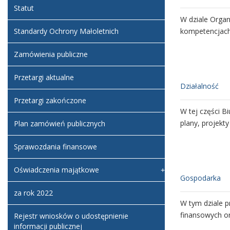
Statut
W dziale Organi
kompetencjach 
Standardy Ochrony Małoletnich
Zamówienia publiczne
Przetargi aktualne
Władze i ich k
Działalność
Przetargi zakończone
W tym dziale u
W tej części B
Instytucji.
plany, projekty
Plan zamówień publicznych
Sprawozdania finansowe
Oświadczenia majątkowe
Oświadczenia
Gospodarka
za rok 2022
W tym dziale z
W tym dziale p
finansowych or
Rejestr wniosków o udostępnienie
informacji publicznej