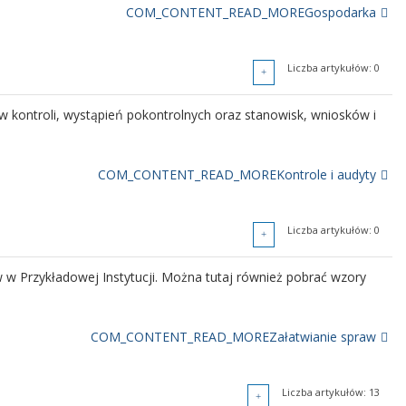
COM_CONTENT_READ_MOREGospodarka
Liczba artykułów: 8
Liczba artykułów: 1
Liczba artykułów: 0
ny finansowe przedsięwzięć realizowanych w ramach funduszy
ów kontroli, wystąpień pokontrolnych oraz stanowisk, wniosków i
COM_CONTENT_READ_MOREPlany finansowe
COM_CONTENT_READ_MOREKontrole i audyty
Liczba artykułów: 9
Liczba artykułów: 0
, w tym sprawozdania finansowe z realizacji projektów
 w Przykładowej Instytucji. Można tutaj również pobrać wzory
COM_CONTENT_READ_MORESprawozdania finansowe
COM_CONTENT_READ_MOREZałatwianie spraw
Liczba artykułów: 13