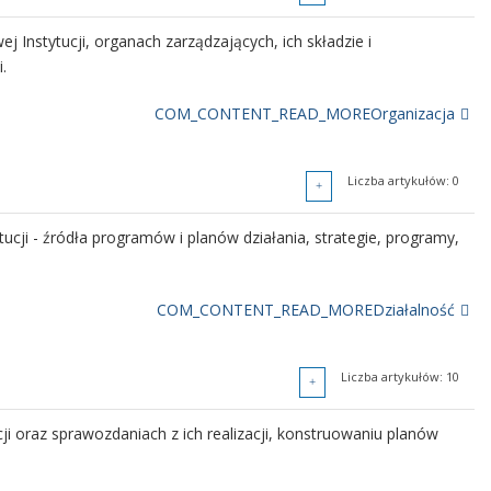
j Instytucji, organach zarządzających, ich składzie i
.
COM_CONTENT_READ_MOREOrganizacja
Liczba artykułów: 0
Liczba artykułów: 0
 i kompetencjach organów władzy - dyrektora i Rady Przykładowej
tucji - źródła programów i planów działania, strategie, programy,
COM_CONTENT_READ_MOREWładze i ich kompetencje
COM_CONTENT_READ_MOREDziałalność
Liczba artykułów: 13
Liczba artykułów: 10
bowiązanej do składania i udostępniania takich oświadczeń.
i oraz sprawozdaniach z ich realizacji, konstruowaniu planów
COM_CONTENT_READ_MOREOświadczenia majątkowe