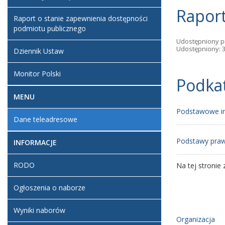
Raport
Raport o stanie zapewnienia dostępności
podmiotu publicznego
Udostępniony p
Udostępniony: 
Dziennik Ustaw
Monitor Polski
Podka
MENU
Podstawowe i
Dane teleadresowe
RODO
Podstawy pra
INFORMACJE
RODO
Na tej stronie
Ogłoszenia o naborze
Wyniki naborów
Organizacja