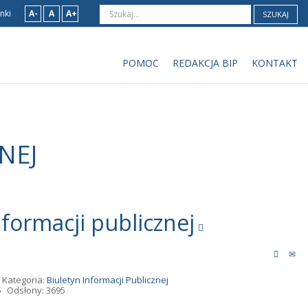
nki
A-
A
A+
SZUKAJ
POMOC
REDAKCJA BIP
KONTAKT
NEJ
formacji publicznej
Kategoria:
Biuletyn Informacji Publicznej
5
Odsłony: 3695