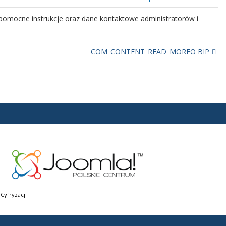
, pomocne instrukcje oraz dane kontaktowe administratorów i
COM_CONTENT_READ_MOREO BIP
Liczba artykułów: 7
icznej oraz przepisy prawne regulujące udostępnianie informacji
COM_CONTENT_READ_MOREO informacji publicznej
Liczba artykułów: 2
 z Biuletynu Informacji Publicznej Przykładowej Instytucji.
Cyfryzacji
COM_CONTENT_READ_MOREPomoc BIP