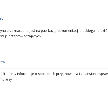
majątkowe za rok 2022
we
yty
ublikujemy roczne plany finansowe Przykładowej Instytucji oraz pla
tynu przeznaczona jest na publikację dokumentacji przebiegu i efekt
europejskich.
ów je przeprowadzających.
finansowe
praw
najdują się sprawozdania finansowe naszego Przykładowej Instytucji
ublikujemy informacje o sposobach przyjmowania i załatwiania spraw
z różnych źródeł publicznych.
mularzy.