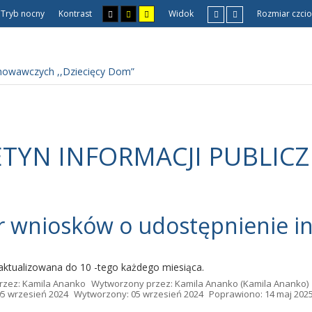
Tryb nocny
Kontrast
Widok
Rozmiar czcio
chowawczych ,,Dziecięcy Dom”
ETYN INFORMACJI PUBLICZ
r wniosków o udostępnienie in
aktualizowana do 10 -tego każdego miesiąca.
rzez:
Kamila Ananko
Wytworzony przez:
Kamila Ananko
(Kamila Ananko)
05 wrzesień 2024
Wytworzony: 05 wrzesień 2024
Poprawiono: 14 maj 202