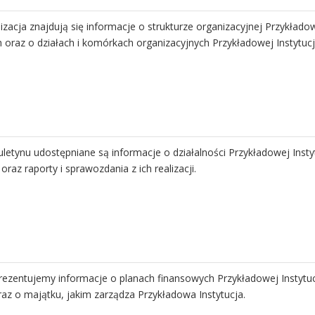
zacja znajdują się informacje o strukturze organizacyjnej Przykładowe
oraz o działach i komórkach organizacyjnych Przykładowej Instytucji
ompetencje
dostępniamy informacje o składzie i zmianach w składzie, zadaniach
iuletynu udostępniane są informacje o działalności Przykładowej Insty
 oraz raporty i sprawozdania z ich realizacji.
 majątkowe
najdują się oświadczenia majątkowe kadry Przykładowej Instytucji zo
rezentujemy informacje o planach finansowych Przykładowej Instytucj
az o majątku, jakim zarządza Przykładowa Instytucja.