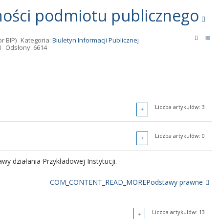
ności podmiotu publicznego
r BIP)
Kategoria:
Biuletyn Informacji Publicznej
1
Odsłony: 6614
Liczba artykułów: 3
Liczba artykułów: 1
Liczba artykułów: 0
wy działania Przykładowej Instytucji.
COM_CONTENT_READ_MOREPodstawy prawne
Liczba artykułów: 13