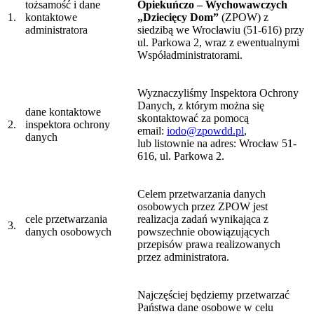
tożsamość i dane
Opiekuńczo – Wychowawczych
1.
kontaktowe
„Dziecięcy Dom”
(ZPOW) z
administratora
siedzibą we Wrocławiu (51-616) przy
ul. Parkowa 2, wraz z ewentualnymi
Współadministratorami.
Wyznaczyliśmy Inspektora Ochrony
Danych, z którym można się
dane kontaktowe
skontaktować za pomocą
2.
inspektora ochrony
email:
iodo@zpowdd.pl
,
danych
lub listownie na adres: Wrocław 51-
616, ul. Parkowa 2.
Celem przetwarzania danych
osobowych przez ZPOW jest
cele przetwarzania
realizacja zadań wynikająca z
3.
danych osobowych
powszechnie obowiązujących
przepisów prawa realizowanych
przez administratora.
Najczęściej będziemy przetwarzać
Państwa dane osobowe w celu