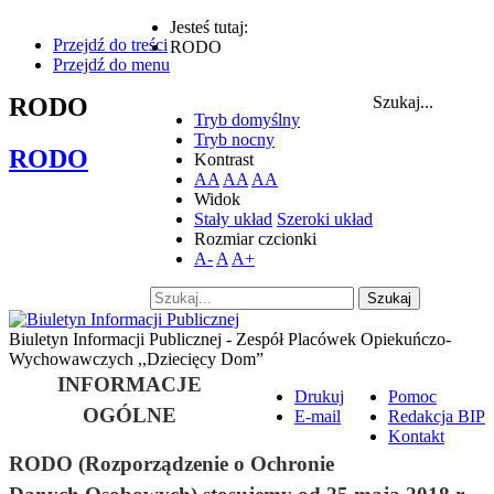
Jesteś tutaj:
Przejdź do treści
RODO
Przejdź do menu
RODO
Szukaj...
Tryb domyślny
Tryb nocny
RODO
Kontrast
AA
AA
AA
Widok
Stały układ
Szeroki układ
Rozmiar czcionki
A-
A
A+
Szukaj
Biuletyn Informacji Publicznej - Zespół Placówek Opiekuńczo-
Wychowawczych ,,Dziecięcy Dom”
INFORMACJE
Drukuj
Pomoc
OGÓLNE
E-mail
Redakcja BIP
Kontakt
RODO (Rozporządzenie o Ochronie