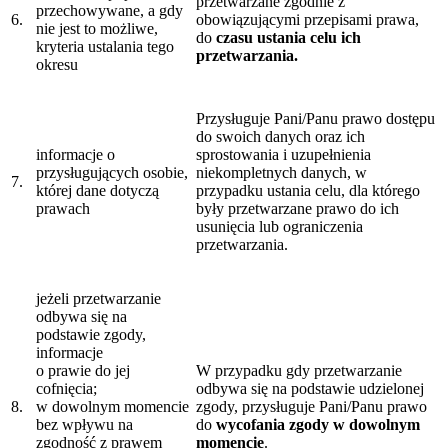
przetwarzane zgodnie z
przechowywane, a gdy
6.
obowiązującymi przepisami prawa,
nie jest to możliwe,
do
czasu ustania celu ich
kryteria ustalania tego
przetwarzania.
okresu
Przysługuje Pani/Panu prawo dostępu
do swoich danych oraz ich
informacje o
sprostowania i uzupełnienia
przysługujących osobie,
niekompletnych danych, w
7.
której dane dotyczą
przypadku ustania celu, dla którego
prawach
były przetwarzane prawo do ich
usunięcia lub ograniczenia
przetwarzania.
jeżeli przetwarzanie
odbywa się na
podstawie zgody,
informacje
o prawie do jej
W przypadku gdy przetwarzanie
cofnięcia;
odbywa się na podstawie udzielonej
8.
w dowolnym momencie
zgody, przysługuje Pani/Panu prawo
bez wpływu na
do
wycofania zgody w dowolnym
zgodność z prawem
momencie
.