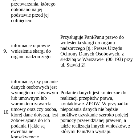
przetwarzania, którego
dokonano na jej
podstawie przed jej
cofnięciem
Przysługuje Pani/Panu prawo do
wniesienia skargi do organu
informacje o prawie
nadzorczego [tj.: Prezes Urzędu
9.
wniesienia skargi do
Ochrony Danych Osobowych, z
organu nadzorczego
siedzibą w Warszawie (00-193) przy
ul. Stawki 2].
informacje, czy podanie
danych osobowych jest
wymogiem ustawowym
Podanie danych jest konieczne do
lub umownym lub
realizacji przepisów prawa,
warunkiem zawarcia
kontaktów z ZPOW. W przypadku
umowy oraz czy osoba,
niepodania danych nie będzie
10.
której dane dotyczą, jest
możliwe uzyskanie szeroko pojętej
zobowiązana do ich
pomocy przewidzianej prawem, a
podania i jakie są
także realizacja innych wniosków, z
ewentualne
którymi Pani/Pan wystąpi.
konsekwencje