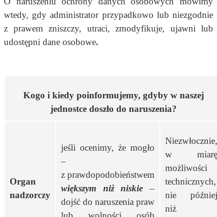
O naruszeniu ochrony danych osobowych mówimy
wtedy, gdy administrator przypadkowo lub niezgodnie
z prawem zniszczy, utraci, zmodyfikuje, ujawni lub
udostępni dane osobowe
.
Kogo i kiedy poinformujemy, gdyby w naszej
jednostce doszło do naruszenia?
Niezwłocznie
jeśli ocenimy, że mogło
w miar
–
możliwości
z prawdopodobieństwem
Organ
technicznych,
większym niż niskie
–
nadzorczy
nie późnie
dojść do naruszenia praw
niż
lub wolności osób