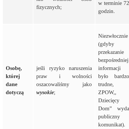
w terminie 7
fizycznych;
godzin.
Niezwłocznie
(gdyby
przekazanie
bezpośredniej
Osobę,
jeśli ryzyko naruszenia
informacji
której
praw i wolności
było bardz
dane
oszacowaliśmy jako
trudne,
dotyczą
wysokie
;
ZPOW,,
Dziecięcy
Dom” wyd
publiczny
komunikat).