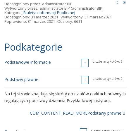
Udostępniony przez:
administrator BIP
Wytworzony przez:
administrator BIP
(administrator BIP)
Kategoria:
Biuletyn Informacji Publicznej
Udostępniony: 31 marzec 2021
Wytworzony: 31 marzec 2021
Poprawiono: 31 marzec 2021
Odsłony: 6611
Podkategorie
Liczba artykułów: 3
Podstawowe informacje
Liczba artykułów: 1
Liczba artykułów: 0
RODO
Podstawy prawne
Na tej stronie znajdują się skróty do działów o aktach prawnych
regulujących podstawy działania Przykładowej Instytucji.
COM_CONTENT_READ_MOREPodstawy prawne
Liczba artykułów: 13