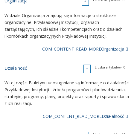
Organizacja
W dziale Organizacja znajdują się informacje o strukturze
organizacyjnej Przykładowej Instytucji, organach
zarządzających, ich składzie i kompetencjach oraz o działach
i komórkach organizacyjnych Przykładowej Instytucji.
COM_CONTENT_READ_MOREOrganizacja
Liczba artykułów: 0
Liczba artykułów: 0
Władze i ich kompetencje
Działalność
W tym dziale udostępniamy informacje o składzie i zmianach w
W tej części Biuletynu udostępniane są informacje o działalności
składzie, zadaniach i kompetencjach organów władzy -
Przykładowej Instytucji - źródła programów i planów działania,
dyrektora i Rady Przykładowej Instytucji.
strategie, programy, plany, projekty oraz raporty i sprawozdania
z ich realizacji.
COM_CONTENT_READ_MOREWładze i ich kompetencje
COM_CONTENT_READ_MOREDziałalność
Liczba artykułów: 13
Oświadczenia majątkowe