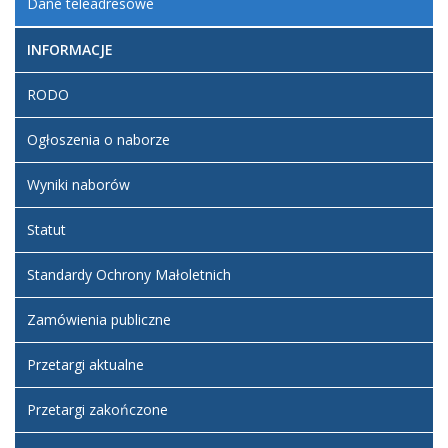
Dane teleadresowe
COM_CONTENT_READ_MOREInformacje prawne
INFORMACJE
RODO
Liczba artykułów: 1
Redakcja BIP
Ogłoszenia o naborze
W tym dziale znajdą Państwo informacje o administratorach i
redaktorach Biuletynu Informacji Publicznej Przykładowej
Wyniki naborów
Instytucji.
Statut
COM_CONTENT_READ_MORERedakcja BIP
Standardy Ochrony Małoletnich
Zamówienia publiczne
Przetargi aktualne
Przetargi zakończone