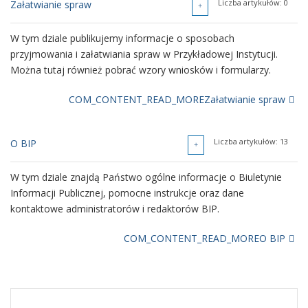
Liczba artykułów: 0
Załatwianie spraw
W tym dziale znajdują się sprawozdania finansowe naszego
Przykładowej Instytucji, w tym sprawozdania finansowe z
W tym dziale publikujemy informacje o sposobach
realizacji projektów finansowanych z różnych źródeł
przyjmowania i załatwiania spraw w Przykładowej Instytucji.
publicznych.
Można tutaj również pobrać wzory wniosków i formularzy.
COM_CONTENT_READ_MORESprawozdania finansowe
COM_CONTENT_READ_MOREZałatwianie spraw
Liczba artykułów: 13
O BIP
W tym dziale znajdą Państwo ogólne informacje o Biuletynie
Informacji Publicznej, pomocne instrukcje oraz dane
kontaktowe administratorów i redaktorów BIP.
COM_CONTENT_READ_MOREO BIP
Liczba artykułów: 7
O informacji publicznej