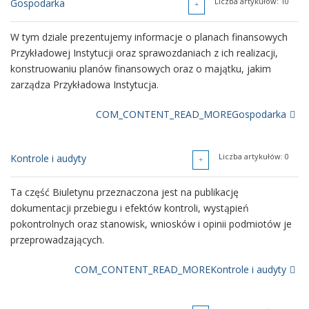
Liczba artykułów: 10
Gospodarka
W tym dziale znajdują się oświadczenia majątkowe kadry
Przykładowej Instytucji zobowiązanej do składania i
W tym dziale prezentujemy informacje o planach finansowych
udostępniania takich oświadczeń.
Przykładowej Instytucji oraz sprawozdaniach z ich realizacji,
konstruowaniu planów finansowych oraz o majątku, jakim
COM_CONTENT_READ_MOREOświadczenia majątkowe
zarządza Przykładowa Instytucja.
COM_CONTENT_READ_MOREGospodarka
Liczba artykułów: 8
Oświadczenie majątkowe za rok 2022
Liczba artykułów: 1
Liczba artykułów: 0
Plany finansowe
Kontrole i audyty
W tym dziale publikujemy roczne plany finansowe Przykładowej
Ta część Biuletynu przeznaczona jest na publikację
Instytucji oraz plany finansowe przedsięwzięć realizowanych w
dokumentacji przebiegu i efektów kontroli, wystąpień
ramach funduszy pomocowych i europejskich.
pokontrolnych oraz stanowisk, wniosków i opinii podmiotów je
przeprowadzających.
COM_CONTENT_READ_MOREPlany finansowe
COM_CONTENT_READ_MOREKontrole i audyty
Liczba artykułów: 9
Sprawozdania finansowe